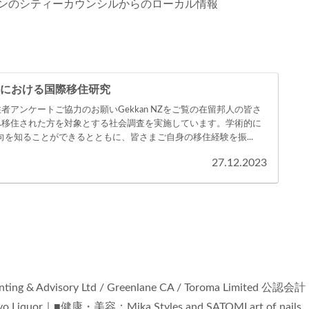
ンのシティーカウンシルからのローカル情報
における国際移住研究
者アンケートご協力のお願いGekkan NZをご覧の在留邦人の皆さ
へ移住された方を対象とする社会調査を実施しています。学術的に
向を知ることができるとともに、皆さまご自身の移住経験を振...
27.12.2023
ing & Advisory Ltd / Greenlane CA / Toroma Limited 公認会計
 Liquor｜■健康・美容：Mika Styles and SATOMI art of nails