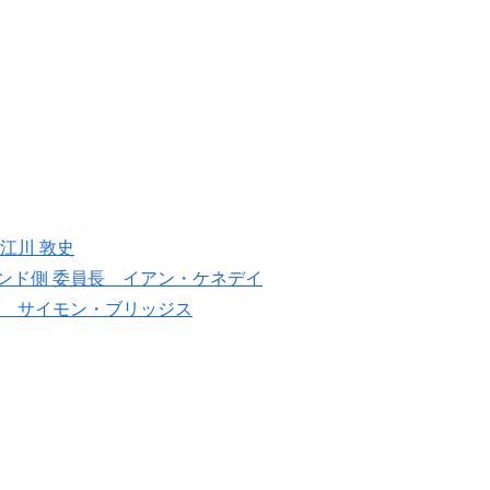
江川 敦史
ンド側 委員長 イアン・ケネデイ
ブ サイモン・ブリッジス