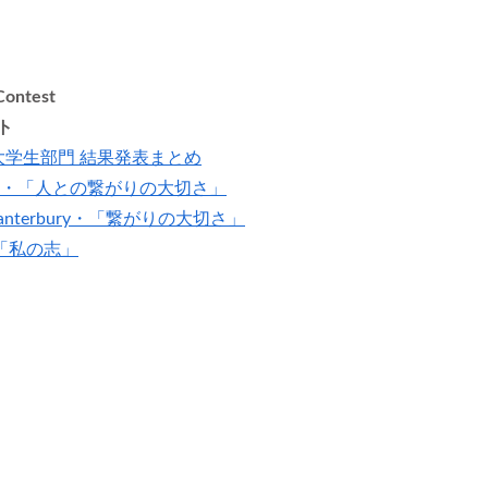
Contest
ト
ト大学生部門 結果発表まとめ
 Auckland・「人との繋がりの大切さ」
ty of Canterbury・「繋がりの大切さ」
ury・「私の志」