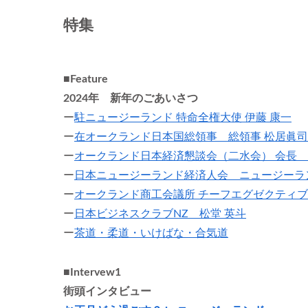
特集
■Feature
2024年 新年のごあいさつ
ー
駐ニュージーランド 特命全権大使 伊藤 康一
ー
在オークランド日本国総領事 総領事 松居眞司
ー
オークランド日本経済懇談会（二水会） 会長 
ー
日本ニュージーランド経済人会 ニュージーラ
ー
オークランド商工会議所 チーフエグゼクティ
ー
日本ビジネスクラブNZ 松堂 英斗
ー
茶道・柔道・いけばな・合気道
■Intervew1
街頭インタビュー