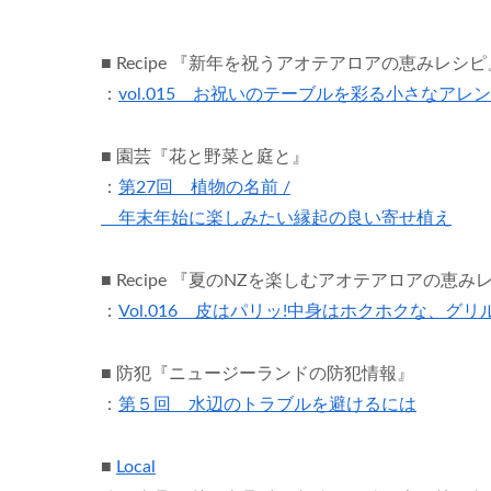
■ Recipe 『新年を祝うアオテアロアの恵みレシピ
：
vol.015 お祝いのテーブルを彩る小さなアレ
■ 園芸『花と野菜と庭と』
：
第27回 植物の名前 /
年末年始に楽しみたい縁起の良い寄せ植え
■ Recipe 『夏のNZを楽しむアオテアロアの恵み
：
Vol.016 皮はパリッ!中身はホクホクな、グ
■ 防犯『ニュージーランドの防犯情報』
：
第５回 水辺のトラブルを避けるには
■
Local