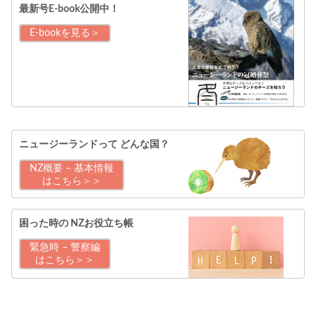
最新号E-book公開中！
E-bookを見る＞
ニュージーランドって
どんな国？
NZ概要 – 基本情報
はこちら＞＞
困った時の
NZお役立ち帳
緊急時 – 警察編
はこちら＞＞