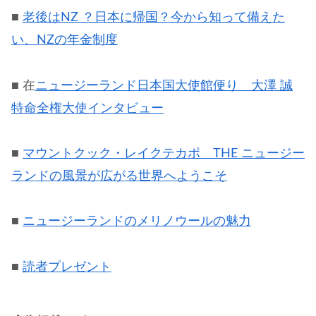
■
老後はNZ ？日本に帰国？今から知って備えた
い、NZの年金制度
■ 在
ニュージーランド日本国大使館便り 大澤 誠
特命全権大使インタビュー
■
マウントクック・レイクテカポ THE ニュージー
ランドの風景が広がる世界へようこそ
■
ニュージーランドのメリノウールの魅力
■
読者プレゼント