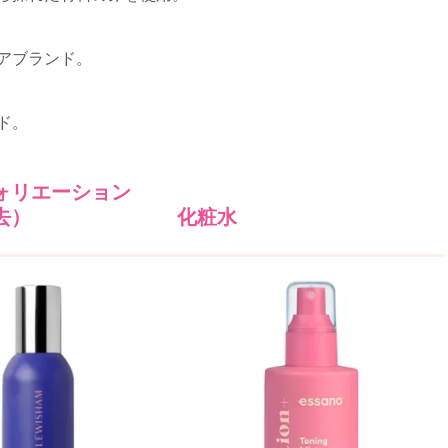
アブランド。
ド。
ォリエーション
去）
化粧水