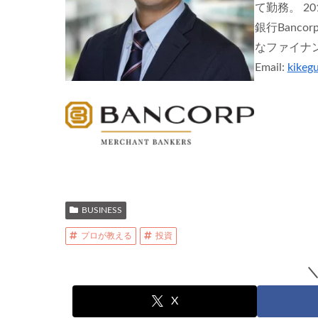
て勤務。 2
銀行Banc
なファイナ
Email:
kikeg
BUSINESS
プロが教える
投資
X