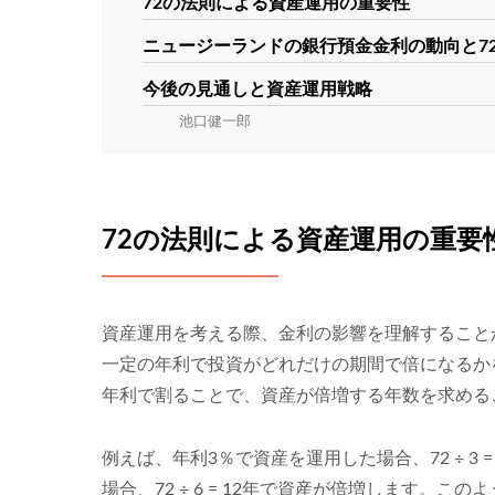
72の法則による資産運用の重要性
ニュージーランドの銀行預金金利の動向と7
今後の見通しと資産運用戦略
池口健一郎
72の法則による資産運用の重要
資産運用を考える際、金利の影響を理解すること
一定の年利で投資がどれだけの期間で倍になるか
年利で割ることで、資産が倍増する年数を求める
例えば、年利3％で資産を運用した場合、72 ÷ 3
場合、72 ÷ 6 = 12年で資産が倍増します