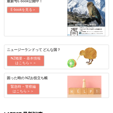
最新号E-book公開中！
E-bookを見る＞
ニュージーランドって
どんな国？
NZ概要 – 基本情報
はこちら＞＞
困った時の
NZお役立ち帳
緊急時 – 警察編
はこちら＞＞