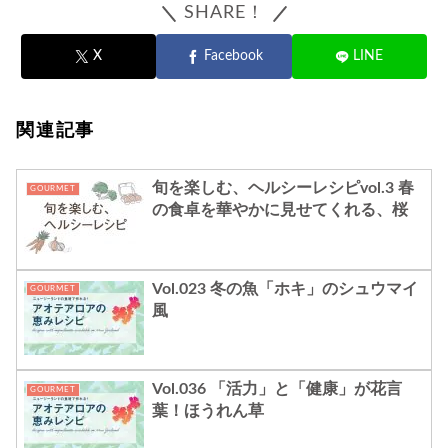
SHARE！
X
Facebook
LINE
関連記事
旬を楽しむ、ヘルシーレシピvol.3 春
GOURMET
の食卓を華やかに見せてくれる、桜
Vol.023 冬の魚「ホキ」のシュウマイ
GOURMET
風
Vol.036 「活力」と「健康」が花言
GOURMET
葉！ほうれん草