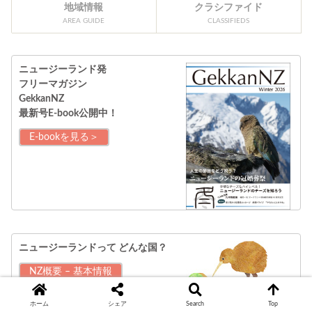
地域情報
クラシファイド
AREA GUIDE
CLASSIFIEDS
ニュージーランド発
フリーマガジン
GekkanNZ
最新号E-book公開中！
E-bookを見る＞
ニュージーランドって
どんな国？
NZ概要 – 基本情報
はこちら＞＞
ホーム
シェア
Search
Top