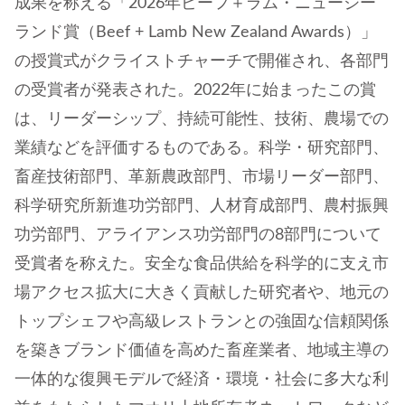
成果を称える「2026年ビーフ＋ラム・ニュージー
ランド賞（Beef + Lamb New Zealand Awards）」
の授賞式がクライストチャーチで開催され、各部門
の受賞者が発表された。2022年に始まったこの賞
は、リーダーシップ、持続可能性、技術、農場での
業績などを評価するものである。科学・研究部門、
畜産技術部門、革新農政部門、市場リーダー部門、
科学研究所新進功労部門、人材育成部門、農村振興
功労部門、アライアンス功労部門の8部門について
受賞者を称えた。安全な食品供給を科学的に支え市
場アクセス拡大に大きく貢献した研究者や、地元の
トップシェフや高級レストランとの強固な信頼関係
を築きブランド価値を高めた畜産業者、地域主導の
一体的な復興モデルで経済・環境・社会に多大な利