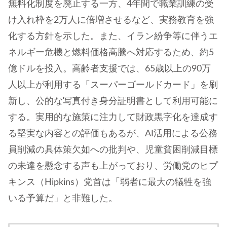
無料化制度を廃止する一方、4年間で職業訓練の受
け入れ枠を2万人に倍増させるなど、実務教育を強
化する方針を示した。また、イラン紛争等に伴うエ
ネルギー危機と燃料価格高騰へ対応するため、約5
億ドルを投入。高齢者支援では、65歳以上の90万
人以上が利用する「スーパーゴールドカード」を刷
新し、公的な写真付き身分証明書として利用可能に
する。実用的な施策に注力して財政黒字化を達成す
る堅実な内容との評価もあるが、AI活用による公務
員削減の具体策欠如への批判や、児童貧困削減目標
の未達を懸念する声も上がっており、労働党のヒプ
キンス（Hipkins）党首は「弱者に最大の犠牲を強
いる予算だ」と非難した。