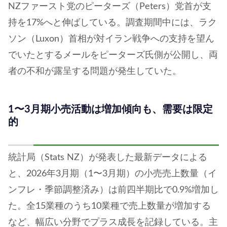
NZファースト党のピーターズ（Peters）党首が支
持を17%へと伸ばしている。調査期間中には、ラク
ソン（Luxon）首相が対イラン戦争への支持を望ん
でいたとするメールをピーターズ氏側が公開し、両
者の不和が露呈する問題が発生していた。
1〜3月期小売活動は増加傾向も、需要は限定
的
統計局（Stats NZ）が発表した最新データによる
と、2026年3月期（1〜3月期）の小売売上数量（イ
ンフレ・季節調整済み）は前四半期比で0.9%増加し
た。全15業種のうち10業種で売上数量が増加する
など、幅広い分野でプラス成長を記録している。主