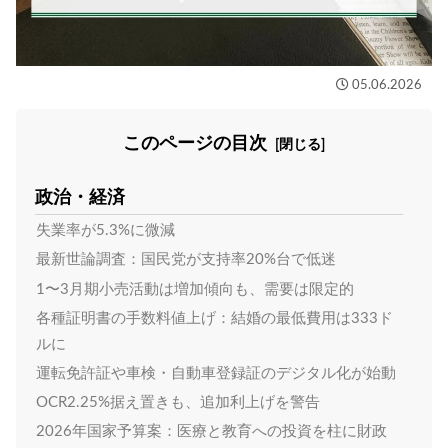
05.06.2026
このページの目次
政治・経済
失業率が5.3%に微減
最新世論調査：国民党が支持率20%台で低迷
1〜3月期小売活動は増加傾向も、需要は限定的
各種証明書の手数料値上げ：結婚の最低費用は333ド
ルに
運転免許証や車検・自動車登録証のデジタル化が始動
OCR2.25%据え置きも、追加利上げを警告
2026年国家予算案：医療と教育への投資を柱に財政