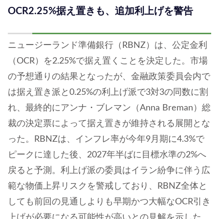
OCR2.25%据え置きも、追加利上げを警告
ニュージーランド準備銀行（RBNZ）は、公定金利
（OCR）を2.25%で据え置くことを決定した。市場
の予想通りの結果となったが、金融政策委員会内で
は据え置き派と0.25%の利上げ派で3対3の同数に割
れ、最終的にアンナ・ブレマン（Anna Breman）総
裁の決定票によって据え置きが維持される展開とな
った。RBNZは、インフレ率が今年9月期に4.3%で
ピークに達した後、2027年半ばに目標水準の2%へ
戻ると予測。利上げ派の委員はイラン紛争に伴う広
範な物価上昇リスクを警戒しており、RBNZ全体と
しても前回の見通しよりも早期かつ大幅なOCR引き
上げが必要になる可能性が高いとの見解を示した。