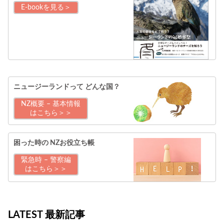
E-bookを見る＞
ニュージーランドって
どんな国？
NZ概要 – 基本情報
はこちら＞＞
困った時の
NZお役立ち帳
緊急時 – 警察編
はこちら＞＞
LATEST 最新記事