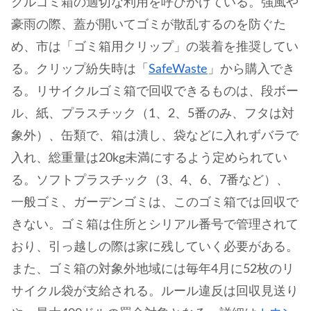
クルゴミ箱の適切な利用を呼びかけている。強風や
豪雨の際、蓋が開いてゴミが散乱するのを防ぐた
め、市は「ゴミ箱用クリップ」の装着を推奨してい
る。クリップ紛失時は「
SafeWaste
」から購入でき
る。リサイクルゴミ箱で回収できるものは、段ボー
ル、紙、プラスチック（1、2、5番のみ、フタは対
象外）、缶類で、箱は潰し、袋などに入れずバラで
入れ、総重量は20kg未満にするよう定められてい
る。ソフトプラスチック（3、4、6、7番など）、
一般ゴミ、ガーデンゴミは、このゴミ箱では回収で
きない。ゴミ箱は住所とシリアル番号で管理されて
おり、引っ越しの際は家に残していく必要がある。
また、ゴミ箱の対象外地域には毎年4月に52枚のリ
サイクル袋が支給される。ルール違反は回収見送り