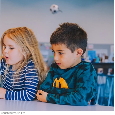
 ChristchurchNZ Ltd