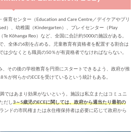
保育センター（Education and Care Centre／デイケアやプリ
）、幼稚園（Kindergarten）、プレイセンター（Play
e Kōhanga Reo）など、全国に合計約5000の施設がある。
で、全体の6割を占める。児童教育有資格者を配置する割合は
では少なくとも職員の50％が有資格者でなければならない。
育み、その後の学校教育を円滑にスタートできるよう、政府が推
.8％が何らかのECEを受けているという統計もある。
時間未満ではあまり効果がないという。施設は私立またはコミュニ
ただし
3～5歳児のECEに関しては、政府から週当たり最初の
ランドの市民権または永住権保持者は必要に応じて政府から
。