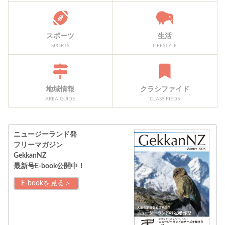
スポーツ
生活
SPORTS
LIFESTYLE
地域情報
クラシファイド
AREA GUIDE
CLASSIFIEDS
ニュージーランド発
フリーマガジン
GekkanNZ
最新号E-book公開中！
E-bookを見る＞