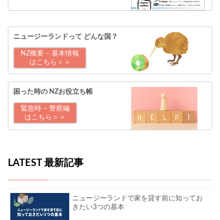
ニュージーランドって
どんな国？
NZ概要 – 基本情報
はこちら＞＞
困った時の
NZお役立ち帳
緊急時 – 警察編
はこちら＞＞
LATEST 最新記事
ニュージーランドで家を貸す前に知ってお
きたい3つの基本