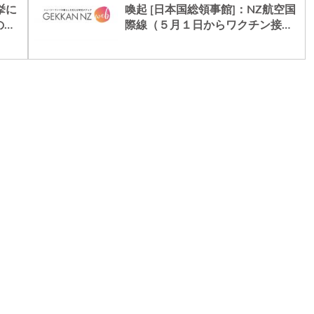
挙に
喚起 [日本国総領事館]：NZ航空国
の無
際線（５月１日からワクチン接種
意く
義務を解除）