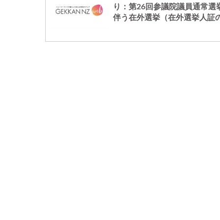
り：第26回参議院議員通常選
伴う在外選挙（在外選挙人証
効：一時帰国された方は御注
ださい）