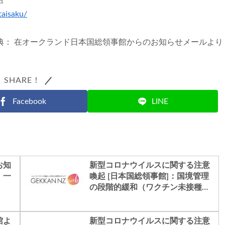
taisaku/
典： 在オークランド日本国総領事館からのお知らせメールより
SHARE！
Facebook
LINE
お知
新型コロナウイルスに関する注意
！一
喚起 [日本国総領事館]：国境管理
の段階的緩和（ワクチン未接種の
ＮＺ永住者等の入国許可）
館よ
新型コロナウイルスに関する注意