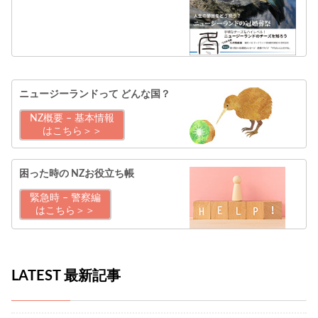
ニュージーランドって
どんな国？
NZ概要 – 基本情報
はこちら＞＞
困った時の
NZお役立ち帳
緊急時 – 警察編
はこちら＞＞
LATEST 最新記事