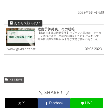
2023年6月号掲載
政府予算発表、その明暗
【水道三事業の流路変更】ヒプキンス首相は、アーダ
ーン政権が決定し巨額の広報をしたにもかかわらず、
関係自治体や国民から十分な支持が得られなかった
「水道三事業改革」(スリーウォーターズ)の修正を発
表した。
09.06.2023
www.gekkannz.net
NZ NEWS
SHARE！
X
Facebook
LINE