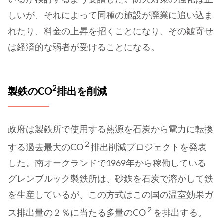
しいが、それによって同種の施設が廃業に追い込ま
れたり、料金の上昇を招くことになり、その皺寄せ
は経済的な弱者が受けることになる。
2
製鉄のCO
排出を削減
政府は製鉄所で使用する熱源を石炭から電力に転換
２
する過去最大のCO
排出削減プロジェクトを発表
した。南オークランドで1969年から稼働している
グレンブルック製鉄所は、砂鉄を石炭で溶かして鉄
を生産しているが、この方式はこの国の温室効果ガ
２
ス排出量の２％に当たる多量のCO
を排出する。