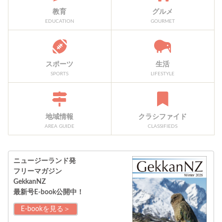
教育
グルメ
EDUCATION
GOURMET
スポーツ
生活
SPORTS
LIFESTYLE
地域情報
クラシファイド
AREA GUIDE
CLASSIFIEDS
ニュージーランド発
フリーマガジン
GekkanNZ
最新号E-book公開中！
E-bookを見る＞