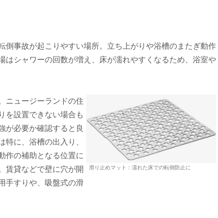
転倒事故が起こりやすい場所。立ち上がりや浴槽のまたぎ動作
場はシャワーの回数が増え、床が濡れやすくなるため、浴室や
。ニュージーランドの住
りを設置できない場合も
強が必要か確認すると良
は特に、浴槽の出入り、
動作の補助となる位置に
滑り止めマット：濡れた床での転倒防止に
。賃貸などで壁に穴が開
用手すりや、吸盤式の滑