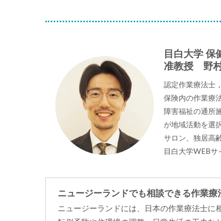
目白大学 保
准教授 野村
認定作業療法士
保険内の作業療
障害福祉の通所
が地域活動を選
サロン、独居高
目白大学WEBサ
ニュージーランドでも相談できる作業療法士（Occ
ニュージーランドには、日本の作業療法士に相当する Oc