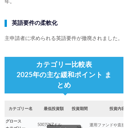
年。
英語要件の柔軟化
主申請者に求められる英語要件が撤廃されました。
カテゴリー比較表
2025年の主な緩和ポイント ま
とめ
カテゴリー名
最低投資額
投資期間
投資内容
グロース
500万NZドル
運用ファンドや直接