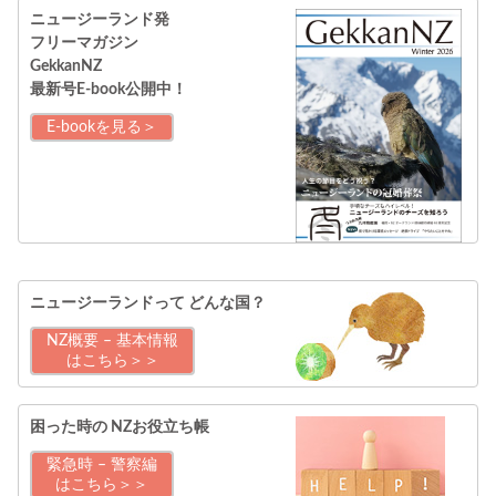
ニュージーランド発
フリーマガジン
GekkanNZ
最新号E-book公開中！
E-bookを見る＞
ニュージーランドって
どんな国？
NZ概要 – 基本情報
はこちら＞＞
困った時の
NZお役立ち帳
緊急時 – 警察編
はこちら＞＞