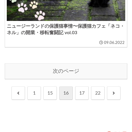
ニュージーランドの保護猫事情〜保護猫カフェ「ネコ・
ネル」の開業・移転奮闘記 vol.03
09.06.2022
次のページ
前
次
1
15
16
17
22
へ
へ