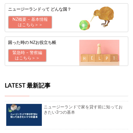
ニュージーランドって
どんな国？
NZ概要 – 基本情報
はこちら＞＞
困った時の
NZお役立ち帳
緊急時 – 警察編
はこちら＞＞
LATEST 最新記事
ニュージーランドで家を貸す前に知ってお
きたい3つの基本