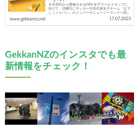
ーチへ！
今月20日から開催されるFIFA 女子ワールドカップに
向けて、日曜日にサッカー日本代表女子チーム「なで
しこジャパン」のメンバーがニュージーランドへ到着
されました！チームはこれから第1戦目まで、キャン
17.07.2023
www.gekkannz.net
プ地クライストチャーチで練習をスタートしま...
GekkanNZのインスタでも最
新情報をチェック！