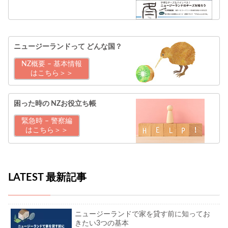
ニュージーランドって
どんな国？
NZ概要 – 基本情報
はこちら＞＞
困った時の
NZお役立ち帳
緊急時 – 警察編
はこちら＞＞
LATEST 最新記事
ニュージーランドで家を貸す前に知ってお
きたい3つの基本