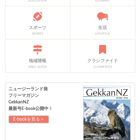
EDUCATION
GOURMET
スポーツ
生活
SPORTS
LIFESTYLE
地域情報
クラシファイド
AREA GUIDE
CLASSIFIEDS
ニュージーランド発
フリーマガジン
GekkanNZ
最新号E-book公開中！
E-bookを見る＞