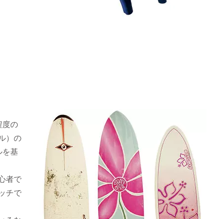
程度の
ル）の
ルを基
心者で
ッチで