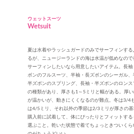
ウェットスーツ
Wetsuit
夏は水着やラッシュガードのみでサーフィンする
るが、ニュージーランドの海は水温が低めなので
サーフィンしたいなら用意したいアイテム。長袖
ボンのフルスーツ、半袖・長ズボンのシーガル、
半ズボンのスプリング、長袖・半ズボンのロンス
の種類があり、厚さも1～5ミリと幅がある。厚い
が温かいが、動きにくくなるのが難点。冬は3/4
は4/5ミリ、それ以外の季節は2/3ミリが厚さの
購入前に試着して、体にぴったりとフィットする
選ぶこと。乾いた状態で着てちょっときついくら
のがちょうどいい。