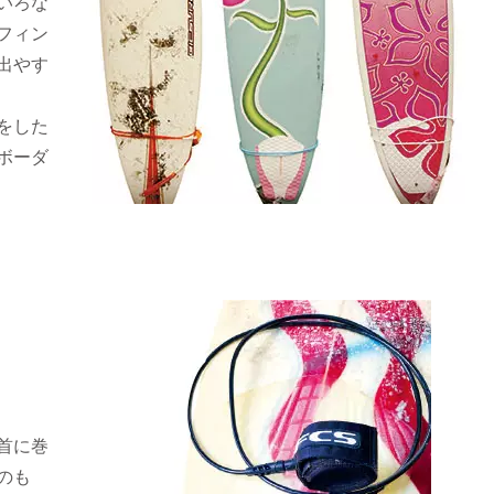
いろな
フィン
出やす
をした
ボーダ
首に巻
のも