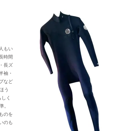
人もい
長時間
・長ズ
半袖・
プなど
ほう
もしく
基準。
ものを
いのも