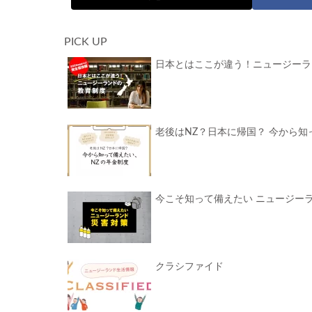
PICK UP
日本とはここが違う！ニュージーラ
老後はNZ？日本に帰国？ 今から知
今こそ知って備えたい ニュージー
クラシファイド