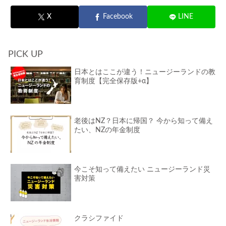
X
Facebook
LINE
PICK UP
日本とはここが違う！ニュージーランドの教
育制度【完全保存版+α】
老後はNZ？日本に帰国？ 今から知って備え
たい、NZの年金制度
今こそ知って備えたい ニュージーランド災
害対策
クラシファイド