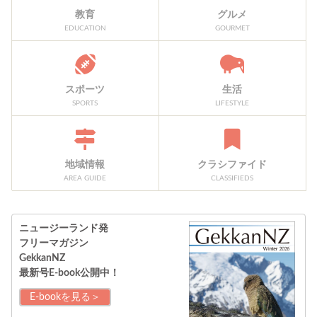
教育
グルメ
EDUCATION
GOURMET
スポーツ
生活
SPORTS
LIFESTYLE
地域情報
クラシファイド
AREA GUIDE
CLASSIFIEDS
ニュージーランド発
フリーマガジン
GekkanNZ
最新号E-book公開中！
E-bookを見る＞