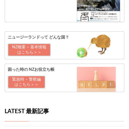
ニュージーランドって
どんな国？
NZ概要 – 基本情報
はこちら＞＞
困った時の
NZお役立ち帳
緊急時 – 警察編
はこちら＞＞
LATEST 最新記事