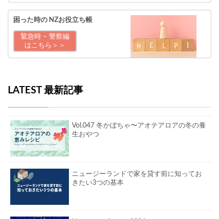
困った時の
NZお役立ち帳
緊急時 – 警察編
はこちら＞＞
LATEST 最新記事
Vol.047 冬かぼちゃ〜アオテアロアの冬の養
生おやつ
ニュージーランドで家を貸す前に知ってお
きたい3つの基本