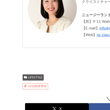
クライストチャ
ニュージーラン
【所】9-11 Waller T
【E-mail】
info@n
【Web】
nz-clas
LIFESTYLE
NZ自動車事情
X