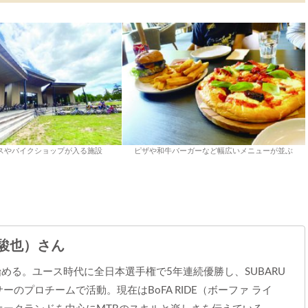
スやバイクショップが入る施設
ピザや和牛バーガーなど幅広いメニューが並ぶ
 駿也）さん
始める。ユース時代に全日本選手権で5年連続優勝し、SUBARU
ーのプロチームで活動。現在はBoFA RIDE（ボーファ ライ