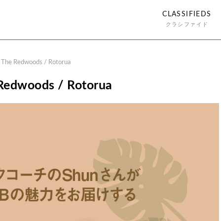
CLASSIFIEDS
クラシファイド
5 The Redwoods / Rotorua
 Redwoods / Rotorua