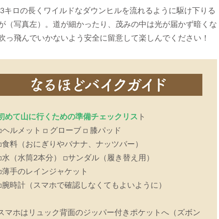
rk』。約3キロの長くワイルドなダウンヒルを流れるように駆け下りる
が（写真左）。道が細かったり、茂みの中は光が届かず暗くな
吹っ飛んでいかないよう安全に留意して楽しんでください！
初めて山に行くための準備チェックリス
ト
□ヘルメット □ グローブ □ 膝パッド
□食料（おにぎりやバナナ、ナッツバー）
□水（水筒2本分） □サンダル（履き替え用）
□薄手のレインジャケット
□腕時計（スマホで確認しなくてもよいように）
スマホはリュック背面のジッパー付きポケットへ（ズボン