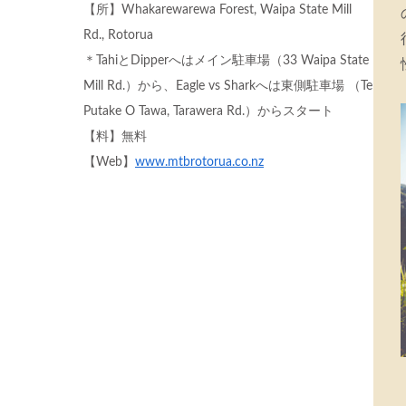
【所】Whakarewarewa Forest, Waipa State Mill
Rd., Rotorua
＊TahiとDipperへはメイン駐車場（33 Waipa State
Mill Rd.）から、Eagle vs Sharkへは東側駐車場 （Te
Putake O Tawa, Tarawera Rd.）からスタート
【料】無料
【Web】
www.mtbrotorua.co.nz