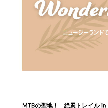
MTBの聖地！ 絶景トレイル in