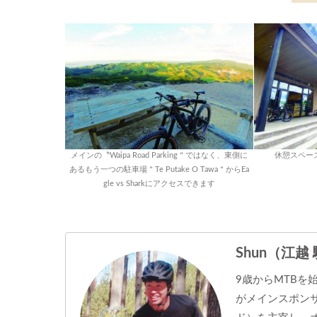
メインの〝Waipa Road Parking＂ではなく、東側に
休憩スペー
あるもう一つの駐車場＂Te Putake O Tawa＂からEa
gle vs Sharkにアクセスできます
Shun（江越
9歳からMTBを
がメインスポンサ