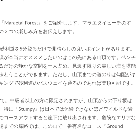
raetai Forest』をご紹介します。マラエタイビーチのす
の２つの楽しみ方をお伝えします。
砂利道を5分登るだけで見晴らしの良いポイントがあります。
僕が本当にオススメしたいのはこの先にある山頂です。ベンチ
るだけの静かな空間を一人占め。見渡す限りの美しい海を堪能
味わうことができます。ただし、山頂までの道のりは勾配がキ
キングで砂利道のパスウェイを通るのであれば登頂可能です。
て。中級者以上の方に限定されますが、山頂からの下り坂は
特に『Stumpy』は日本では体験できないほどワイルドな岩
でコースアウトすると崖下に放り出されます。危険なエリアな
までの帰路では、この山で一番有名なコース『Ground