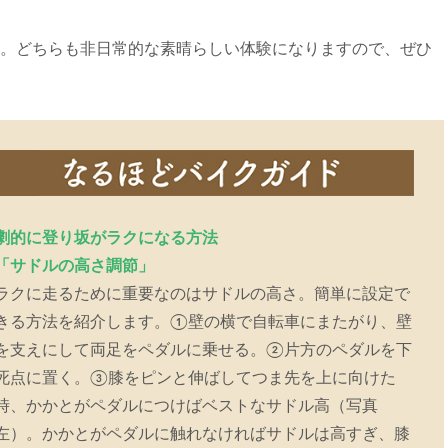
。どちらも非日常的な素晴らしい体験になりますので、ぜひ
劇的に登り坂がラクになる方法
「サドルの高さ調節」
ラクに走るために重要なのはサドルの高さ。簡単に設定で
きる方法を紹介します。①壁の横で自転車にまたがり、壁
を支えにして両足をペダルに乗せる。②片方のペダルを下
死点に置く。③膝をピンと伸ばしてつま先を上に向けた
時、かかとがペダルにつけばベストなサドル高（写真
左）。かかとがペダルに触れなければサドルは高すぎ、膝