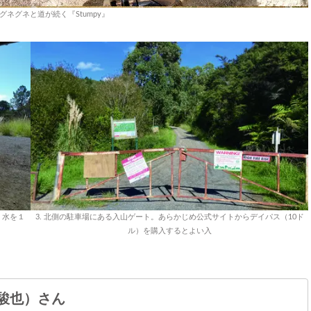
をグネグネと道が続く『Stumpy』
、水を１
3. 北側の駐車場にある入山ゲート。あらかじめ公式サイトからデイパス（10ド
ル）を購入するとよい入
 駿也）さん