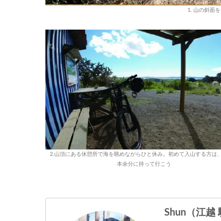
1. 山の斜面
2.山頂にある休憩所で海を眺めながらひと休み。初めて入山する方は
本余分に持って行こう
Shun（江越