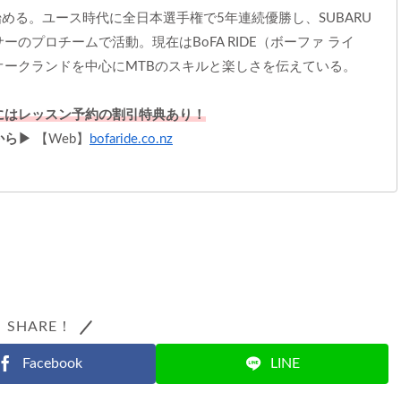
始める。ユース時代に全日本選手権で5年連続優勝し、SUBARU
ーのプロチームで活動。現在はBoFA RIDE（ボーファ ライ
オークランドを中心にMTBのスキルと楽しさを伝えている。
にはレッスン予約の割引特典あり！
から▶
【Web】
bofaride.co.nz
SHARE！
Facebook
LINE