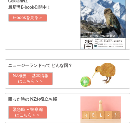
GekkanNZ
最新号E-book公開中！
E-bookを見る＞
ニュージーランドって
どんな国？
NZ概要 – 基本情報
はこちら＞＞
困った時の
NZお役立ち帳
緊急時 – 警察編
はこちら＞＞