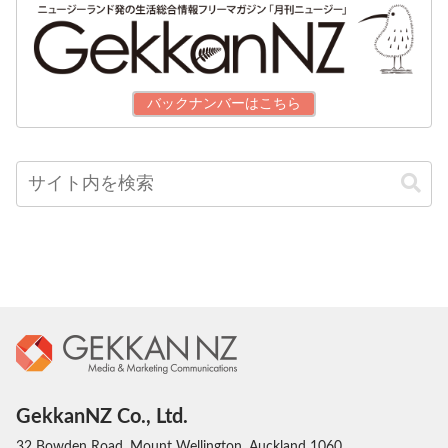
バックナンバーはこちら
GekkanNZ Co., Ltd.
32 Bowden Road, Mount Wellington, Auckland 1060