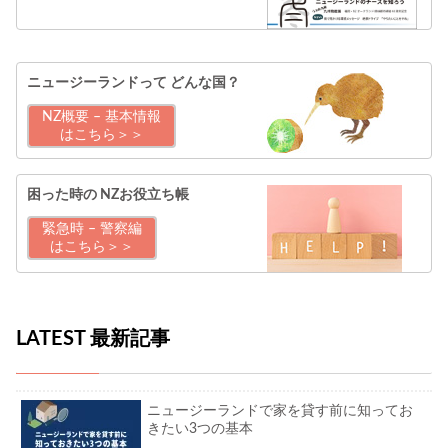
ニュージーランドって
どんな国？
NZ概要 – 基本情報
はこちら＞＞
困った時の
NZお役立ち帳
緊急時 – 警察編
はこちら＞＞
LATEST 最新記事
ニュージーランドで家を貸す前に知ってお
きたい3つの基本