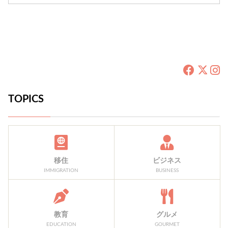
10am-12pm + more
TOPICS
移住
ビジネス
IMMIGRATION
BUSINESS
教育
グルメ
EDUCATION
GOURMET