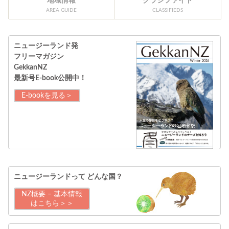
地域情報
クラシファイド
AREA GUIDE
CLASSIFIEDS
ニュージーランド発
フリーマガジン
GekkanNZ
最新号E-book公開中！
E-bookを見る＞
ニュージーランドって
どんな国？
NZ概要 – 基本情報
はこちら＞＞