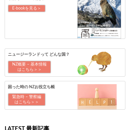
E-bookを見る＞
ニュージーランドって
どんな国？
NZ概要 – 基本情報
はこちら＞＞
困った時の
NZお役立ち帳
緊急時 – 警察編
はこちら＞＞
LATEST 最新記事