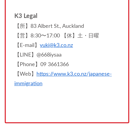
K3 Legal
【所】83 Albert St., Auckland
【営】8:30〜17:00 【休】土・日曜
【E-mail】
yuki@k3.co.nz
【LINE】@668iysaa
【Phone】09 3661366
【Web】
https://www.k3.co.nz/japanese-
immigration