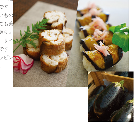
です
いもの
ても美
握り』
、サイ
です。
ッピン
。