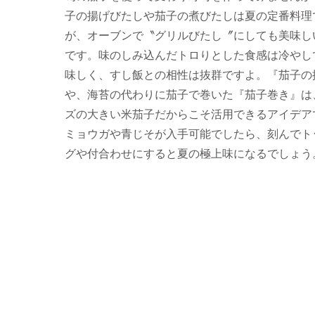
子の揚げびたしや茄子の煮びたしは夏の定番料理
が、オーブンで〝グリルびたし〞にしても美味し
です。味のしみ込んだトロりとした食感は冷やし
味しく、すし飯との相性は抜群ですよ。『茄子の
や、海苔の代わりに茄子で巻いた『茄子巻き』は
ズの大きい米茄子だからこそ活用できるアイデア
ミョウガや青じそが入手可能でしたら、刻んでト
グや付合わせにすると夏の極上味になるでしょう