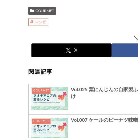
GOURMET
レシピ
X
関連記事
Vol.025 葉にんじんの自家製
GOURMET
け
Vol.007 ケールのピーナツ味
GOURMET