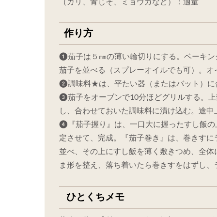
（ガリ、青じそ、ミョウガなど）：適量
作り方
❶茄子は５㎜の薄い輪切りにする。ベーキン
茄子を並べる（スプレーオイルでも可）。オ
❷調味料★は、平たい器（またはバット）に
❸茄子をオーブンで10分ほどグリルする。
し、合わせておいた調味料に漬け込む。途中
❹『茄子握り』は、一口大に握ったすし飯の
定させて、完成。『茄子巻き』は、巻きすに
並べ、その上にすし飯を薄く敷きつめ、全体
ま形を整え、落ち着いたら巻きすをはずし、
ひとくちメモ