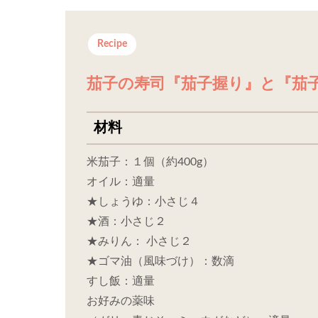
Recipe
茄子の寿司『茄子握り』と『茄
材料
米茄子：１個（約400g）
オイル：適量
★しょうゆ：小さじ４
★酒：小さじ２
★みりん： 小さじ２
★ゴマ油（風味づけ）：数滴
すし飯：適量
お好みの薬味