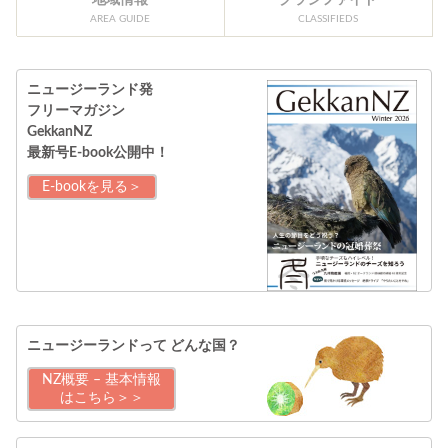
地域情報
クラシファイド
AREA GUIDE
CLASSIFIEDS
ニュージーランド発
フリーマガジン
GekkanNZ
最新号E-book公開中！
E-bookを見る＞
ニュージーランドって
どんな国？
NZ概要 – 基本情報
はこちら＞＞