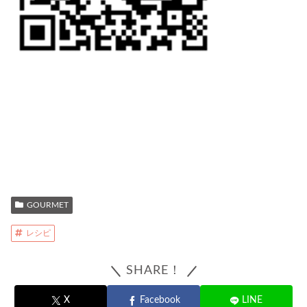
GOURMET
レシピ
SHARE！
X
Facebook
LINE