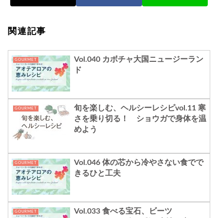
関連記事
Vol.040 カボチャ大国ニュージーラン
GOURMET
ド
旬を楽しむ、ヘルシーレシピvol.11 寒
GOURMET
さを乗り切る！ ショウガで身体を温
めよう
Vol.046 体の芯から冷やさない食でで
GOURMET
きるひと工夫
Vol.033 食べる宝石、ビーツ
GOURMET