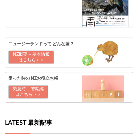
ニュージーランドって
どんな国？
NZ概要 – 基本情報
はこちら＞＞
困った時の
NZお役立ち帳
緊急時 – 警察編
はこちら＞＞
LATEST 最新記事