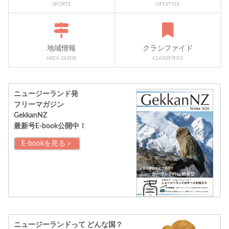
SPORTS
LIFESTYLE
地域情報
クラシファイド
AREA GUIDE
CLASSIFIEDS
ニュージーランド発
フリーマガジン
GekkanNZ
最新号E-book公開中！
E-bookを見る＞
ニュージーランドって
どんな国？