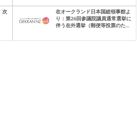
！次
在オークランド日本国総領事館よ
り：第26回参議院議員通常選挙に
伴う在外選挙（郵便等投票のため
の投票用紙の早期請求等につい
て）