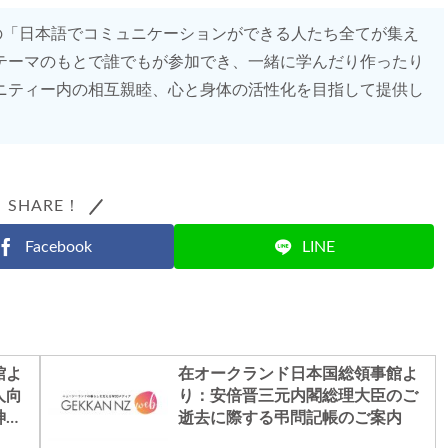
の「日本語でコミュニケーションができる人たち全てが集え
テーマのもとで誰でもが参加でき、一緒に学んだり作ったり
ニティー内の相互親睦、心と身体の活性化を目指して提供し
SHARE！
Facebook
LINE
館よ
在オークランド日本国総領事館よ
人向
り：安倍晋三元内閣総理大臣のご
神カ
逝去に際する弔問記帳のご案内
事業