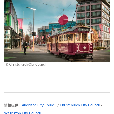
© Christchurch City Council
情報提供：
Auckland City Council
/
Christchurch City Council
/
Wellington City Council