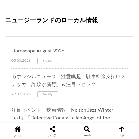
ニュージーランドのローカル情報
Horoscope August 2026
05.08.2026
Monthly
カウンシルニュース「注意喚起：駐車料金支払いス
テッカー詐欺が横行」＆注目トピック
29.07.2026
Monthly
注目イベント・映画情報「Nelson Jazz Winter
Fest」『Detective Conan: Fallen Angel of the
Highway』（邦題：『名探偵コナン ハイウェイの堕
天使』）ほか
ホーム
シェア
Search
Top