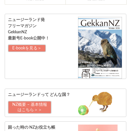
ニュージーランド発
フリーマガジン
GekkanNZ
最新号E-book公開中！
E-bookを見る＞
ニュージーランドって
どんな国？
NZ概要 – 基本情報
はこちら＞＞
困った時の
NZお役立ち帳