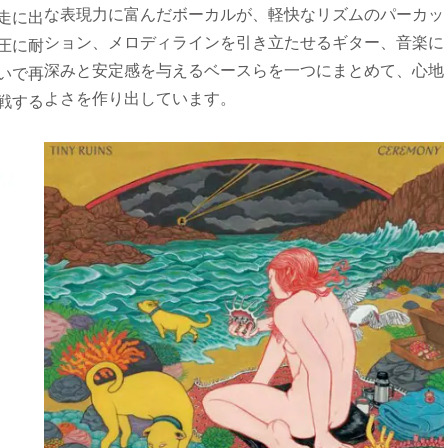
な表現力に富んだボーカルが、軽快なリズムのパーカッ
走に出
ション、メロディラインを引き立たせるギター、音楽に
圧に耐
深みと安定感を与えるベースらを一つにまとめて、心地
いで再
よさを作り出しています。
戦する