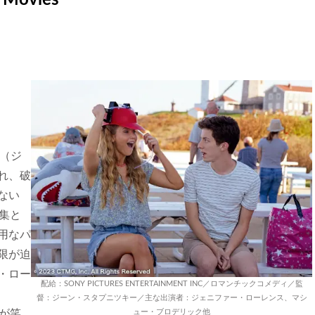
ィ（ジ
れ、破
ない
集と
用なパ
限が迫
・ロー
配給：SONY PICTURES ENTERTAINMENT INC／ロマンチックコメディ／監
督：ジーン・スタプニツキー／主な出演者：ジェニファー・ローレンス、マシ
ーが笑
ュー・ブロデリック他