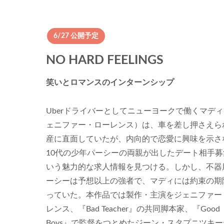
6/27 公開予定
NO HARD FEELINGS
笑いとロマンスのインターンシップ
Uberドライバーとしてニューヨークで働くマデ
ェニファー・ローレンス）は、車を差し押さえら
産に直面していたが、内向的で恋愛に興味を示さ
10代の少年パーシーの両親が出したデート相手募
いう魅力的な求人情報を見つける。しかし、不器
ーシーは予想以上の強者で、マディには約束の期
っていた。本作品では製作・主演をジェニファー
レンス、『Bad Teacher』の共同脚本家、『Good
Boys』で監督をつとめたジーン・スタプニツキ