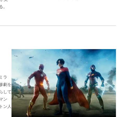
る。
ミラ
惨劇を
らして
マン
トン人