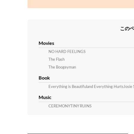
この
Movies
NO HARD FEELINGS
The Flash
The Boogeyman
Book
Everything is Beautifuland Everything HurtsJosie 
Music
CEREMONYTINY RUINS