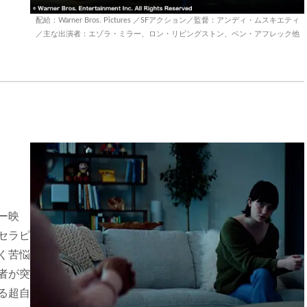
配給：Warner Bros. Pictures ／SFアクション／監督：アンディ・ムスキエティ
／主な出演者：エゾラ・ミラー、ロン・リビングストン、ベン・アフレック他
ー映
セラピ
く苦悩
者が突
る超自