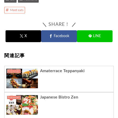
Meet eats
SHARE！
X
Facebook
LINE
関連記事
Amaterrace Teppanyaki
Restaurant
Japanese Bistro Zen
Restaurant