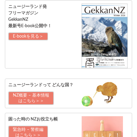
ニュージーランド発
フリーマガジン
GekkanNZ
最新号E-book公開中！
E-bookを見る＞
ニュージーランドって
どんな国？
NZ概要 – 基本情報
はこちら＞＞
困った時の
NZお役立ち帳
緊急時 – 警察編
はこちら＞＞