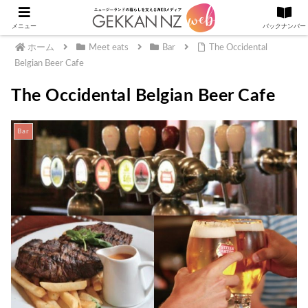
メニュー
バックナンバー
ホーム
Meet eats
Bar
The Occidental
Belgian Beer Cafe
The Occidental Belgian Beer Cafe
Bar