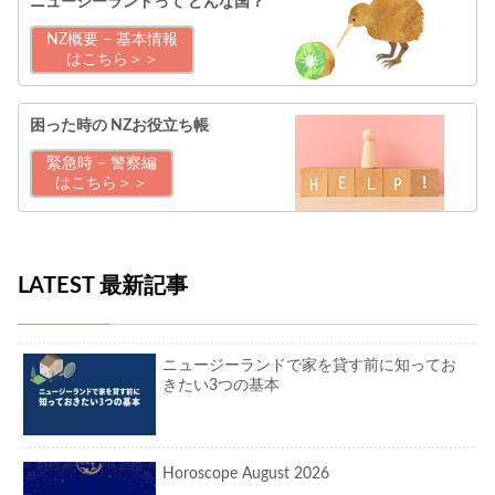
ニュージーランドって
どんな国？
NZ概要 – 基本情報
はこちら＞＞
困った時の
NZお役立ち帳
緊急時 – 警察編
はこちら＞＞
LATEST 最新記事
ニュージーランドで家を貸す前に知ってお
きたい3つの基本
Horoscope August 2026