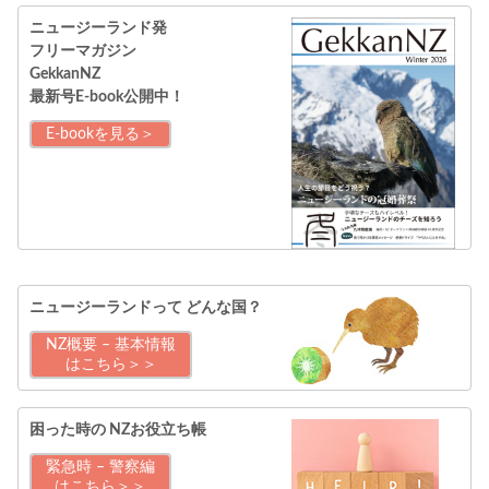
ニュージーランド発
フリーマガジン
GekkanNZ
最新号E-book公開中！
E-bookを見る＞
ニュージーランドって
どんな国？
NZ概要 – 基本情報
はこちら＞＞
困った時の
NZお役立ち帳
緊急時 – 警察編
はこちら＞＞