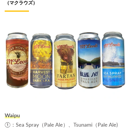
（マクラウズ）
Waipu
①：Sea Spray（Pale Ale）、Tsunami（Pale Ale)