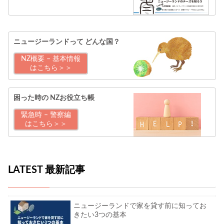
ニュージーランドって
どんな国？
NZ概要 – 基本情報
はこちら＞＞
困った時の
NZお役立ち帳
緊急時 – 警察編
はこちら＞＞
LATEST 最新記事
ニュージーランドで家を貸す前に知ってお
きたい3つの基本