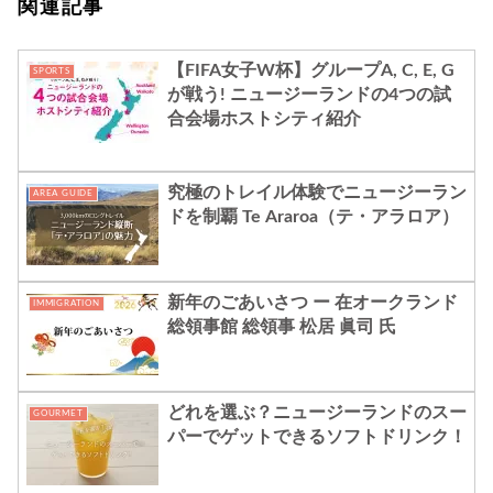
関連記事
【FIFA女子W杯】グループA, C, E, G
SPORTS
が戦う! ニュージーランドの4つの試
合会場ホストシティ紹介
究極のトレイル体験でニュージーラン
AREA GUIDE
ドを制覇 Te Araroa（テ・アラロア）
新年のごあいさつ ー 在オークランド
IMMIGRATION
総領事館 総領事 松居 眞司 氏
どれを選ぶ？ニュージーランドのスー
GOURMET
パーでゲットできるソフトドリンク！