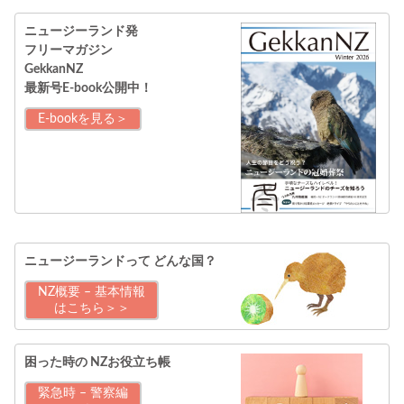
ニュージーランド発
フリーマガジン
GekkanNZ
最新号E-book公開中！
E-bookを見る＞
ニュージーランドって
どんな国？
NZ概要 – 基本情報
はこちら＞＞
困った時の
NZお役立ち帳
緊急時 – 警察編