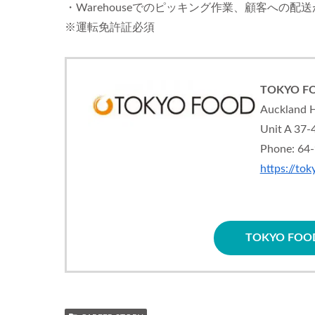
・Warehouseでのピッキング作業、顧客への
※運転免許証必須
TOKYO FOO
Auckland H
Unit A 37-
Phone: 64
https://to
TOKYO F