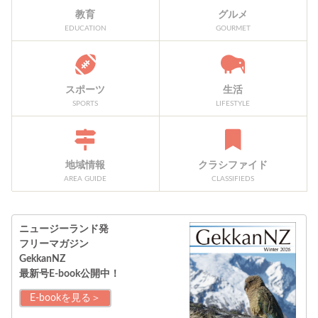
教育
グルメ
EDUCATION
GOURMET
スポーツ
生活
SPORTS
LIFESTYLE
地域情報
クラシファイド
AREA GUIDE
CLASSIFIEDS
ニュージーランド発
フリーマガジン
GekkanNZ
最新号E-book公開中！
E-bookを見る＞