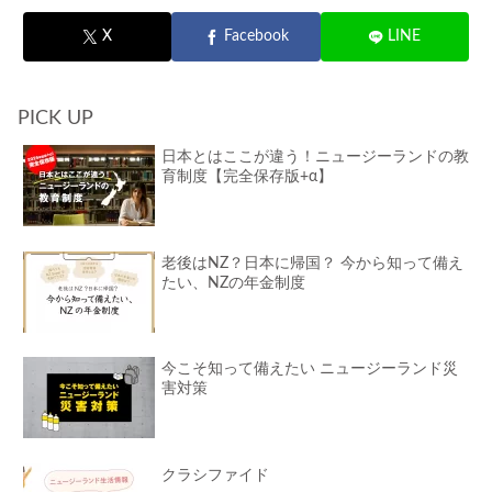
X
Facebook
LINE
PICK UP
日本とはここが違う！ニュージーランドの教
育制度【完全保存版+α】
老後はNZ？日本に帰国？ 今から知って備え
たい、NZの年金制度
今こそ知って備えたい ニュージーランド災
害対策
クラシファイド