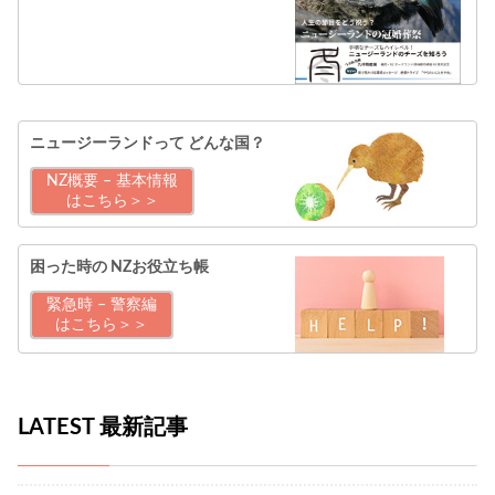
ニュージーランドって
どんな国？
NZ概要 – 基本情報
はこちら＞＞
困った時の
NZお役立ち帳
緊急時 – 警察編
はこちら＞＞
LATEST 最新記事