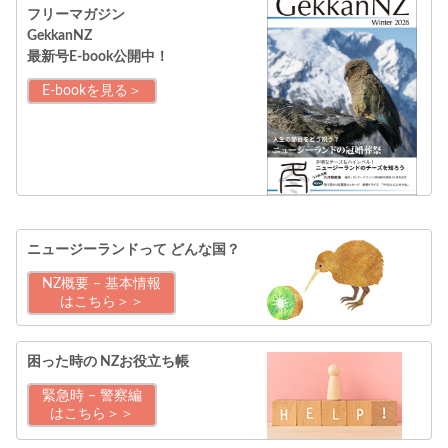
フリーマガジン
GekkanNZ
最新号E-book公開中！
E-bookを見る＞
ニュージーランドって
どんな国？
NZ概要 – 基本情報
はこちら＞＞
困った時の
NZお役立ち帳
緊急時 – 警察編
はこちら＞＞