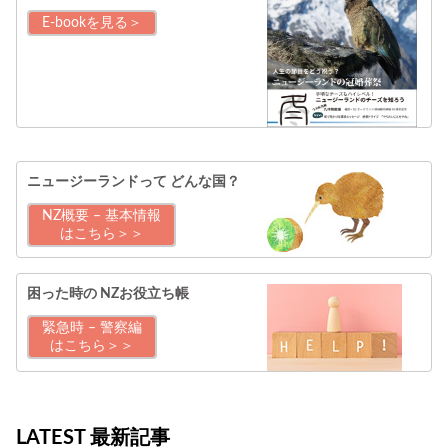
E-bookを見る＞
ニュージーランドって
どんな国？
NZ概要 – 基本情報
はこちら＞＞
困った時の
NZお役立ち帳
緊急時 – 警察編
はこちら＞＞
LATEST 最新記事