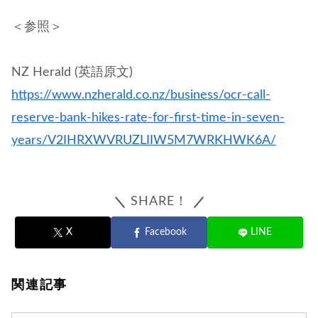
＜参照＞
NZ Herald (英語原文)
https://www.nzherald.co.nz/business/ocr-call-
reserve-bank-hikes-rate-for-first-time-in-seven-
years/V2IHRXWVRUZLIIW5M7WRKHWK6A/
SHARE！
X
Facebook
LINE
関連記事