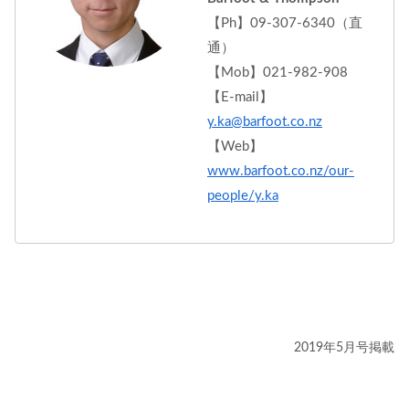
【Ph】09-307-6340（直
通）
【Mob】021-982-908
【E-mail】
y.ka@barfoot.co.nz
【Web】
www.barfoot.co.nz/our-
people/y.ka
2019年5月号掲載