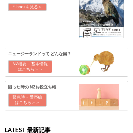
E-bookを見る＞
ニュージーランドって
どんな国？
NZ概要 – 基本情報
はこちら＞＞
困った時の
NZお役立ち帳
緊急時 – 警察編
はこちら＞＞
LATEST 最新記事