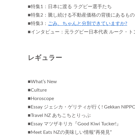
■特集1：日本に渡る ラグビー選手たち
■特集2：騰し続ける不動産価格の背後にあるもの
■特集3：
ごみ、ちゃんと分別できていますか?
■インタビュー：元ラグビー日本代表 ルーク・ト
レギュラー
■What’s New
■Culture
■Horoscope
■Essay ジェシカ・ゲリティが行く! Gekkan NIPPO
■Travel NZ あちこちとりっぷ
■Essay マツザキリカ『Good Kiwi Tucker!』
■Meet Eats NZの美味しい情報“再発見”