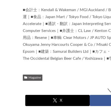
■会計士：Kendall & Wakeman / MGI Aucklan
運｜■食品：Japan Mart / Tokyo Food / Tokyo Li
Accelerate｜■通訳・翻訳：Japan Interpreti
Computer Services｜■弁護士：CL Law / Kenton Cha
用品：Resene｜■車輌: Clear Motors / JP AUTO S
Okuyama Jenny Harcourts Cooper & Co / Misaki O
Epsom｜■建築：Samurai Builders Ltd｜■カフェ・レスト
The Occidental Belgian Beer Cafe / Yos
Magazine
X