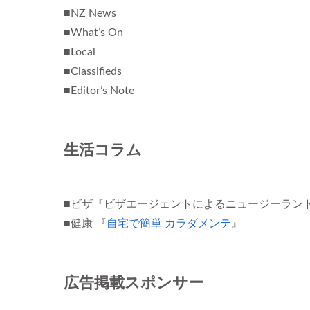
■NZ News
■What’s On
■Local
■Classifieds
■Editor’s Note
生活コラム
■ビザ『ビザエージェントによるニュージーラン
■健康 『
自宅で簡単 カラダメンテ
』
広告掲載スポンサー