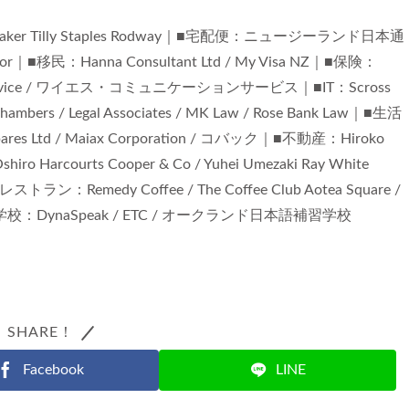
d / Baker Tilly Staples Rodway｜■宅配便：ニュージーランド日本通
quor｜■移民：Hanna Consultant Ltd / My Visa NZ｜■保険：
ng Service / ワイエス・コミュニケーションサービス｜■IT：Scross
mbers / Legal Associates / MK Law / Rose Bank Law｜■生活
pares Ltd / Maiax Corporation / コバック｜■不動産：Hiroko
shiro Harcourts Cooper & Co / Yuhei Umezaki Ray White
ラン：Remedy Coffee / The Coffee Club Aotea Square /
hizawa｜■学校：DynaSpeak / ETC / オークランド日本語補習学校
SHARE！
Facebook
LINE