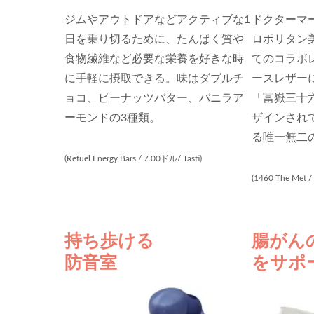
ジムやアウトドアなどアクティブな1
ドクターマ
日を乗り切るために、たんぱく質や
ロポリタン美
食物繊維など必要な栄養を好きな時
てのコラボ
に手軽に摂取できる。味はダブルチ
ースレザー
ョコ、ピーナッツバター、バニラア
「冨嶽三十
ーモンドの3種類。
ザインされ
る唯一無二
(Refuel Energy Bars / 7.00ドル/ Tasti)
(1460 The Met /
持ち歩ける
腸がん
防音室
をサポ