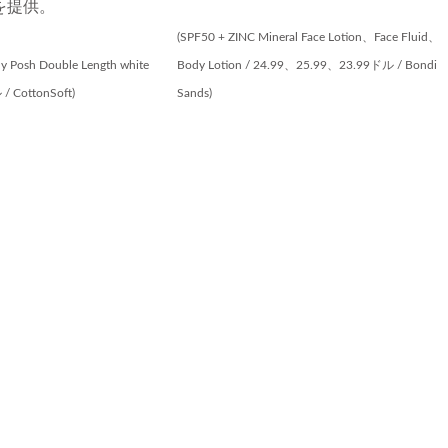
を提供。
(SPF50 + ZINC Mineral Face Lotion、Face Fluid、
ly Posh Double Length white
Body Lotion / 24.99、25.99、23.99ドル / Bondi
/ CottonSoft)
Sands)