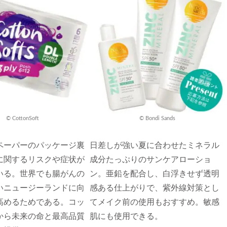
© CottonSoft
© Bondi Sands
ペーパーのパッケージ裏
日差しが強い夏に合わせたミネラル
に関するリスクや症状が
成分たっぷりのサンケアローショ
いる。世界でも腸がんの
ン。亜鉛を配合し、白浮きせず透明
いニュージーランドに向
感ある仕上がりで、紫外線対策とし
高めるためである。コッ
てメイク前の使用もおすすめ。敏感
から未来の命と最高品質
肌にも使用できる。