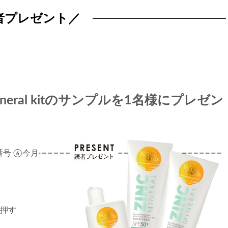
者プレゼント／
NC Mineral kitのサンプルを1名様にプレゼン
番号 ⑥今月
を押す