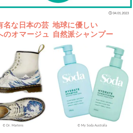
04.01.2023
有名な日本の芸
地球に優しい
へのオマージュ
自然派シャンプー
© Dr. Martens
© My Soda Australia