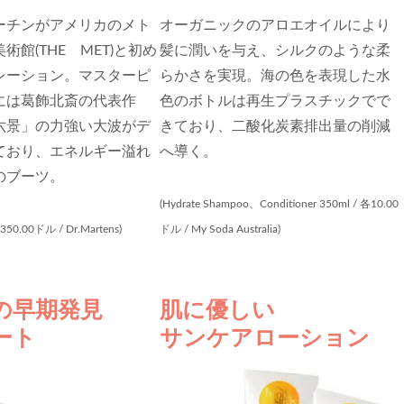
ーチンがアメリカのメト
オーガニックのアロエオイルにより
術館(THE MET)と初め
髪に潤いを与え、シルクのような柔
レーション。マスターピ
らかさを実現。海の色を表現した水
には葛飾北斎の代表作
色のボトルは再生プラスチックでで
六景」の力強い大波がデ
きており、二酸化炭素排出量の削減
ており、エネルギー溢れ
へ導く。
のブーツ。
(Hydrate Shampoo、Conditioner 350ml / 各10.00
 350.00ドル / Dr.Martens)
ドル / My Soda Australia)
の早期発見
肌に優しい
ート
サンケアローション