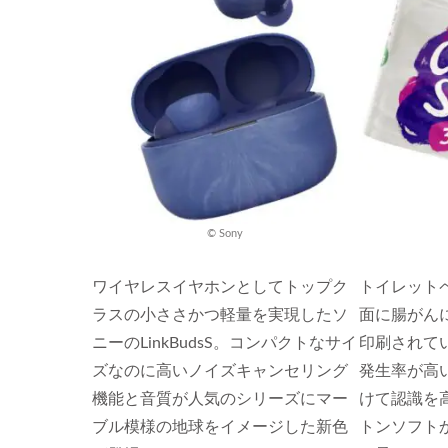
© Sony
ワイヤレスイヤホンとしてトップク
トイレット
ラスの小ささかつ軽量を実現したソ
面に腸がん
ニーのLinkBudsS。コンパクトなサイ
印刷されて
ズなのに高いノイズキャンセリング
発生率が高
機能と音質が人気のシリーズにマー
けて認識を
ブル模様の地球をイメージした新色
トンソフト