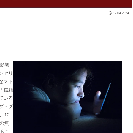
19.04.2024
の影響
ンセリ
なスト
「信頼
ている
ダ・グ
、12
の無
るこ