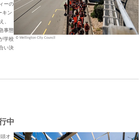
ィーの
ーキン
え、
急事態
© Wellington City Council
が学校
合い決
行中
初頭オ