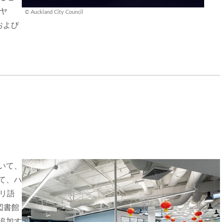
イヤ
© Auckland City Council
話および
いて、
て、ハ
リ語
図書館
追加す