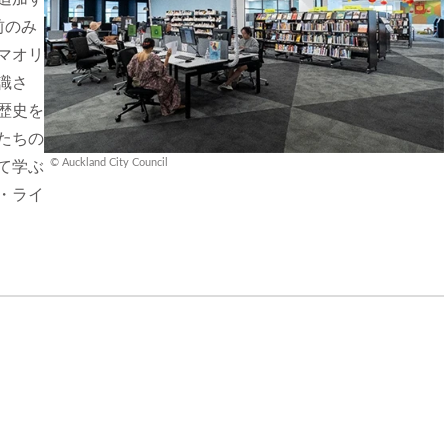
前のみ
マオリ
識さ
歴史を
たちの
© Auckland City Council
て学ぶ
・ライ