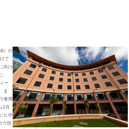
B）の
かけて
に向け
だ。
ィー
。ま
行者用
ら2月
ピヒ中
カウ区