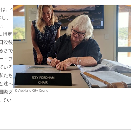
は、4
念し、
は
に指定
日没後
るさで
ー・フ
ている
私たち
と述べ
© Auckland City Council
が国際ダ
してい