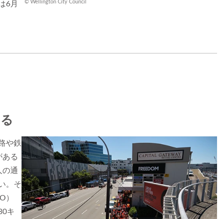
© Wellington City Council
は6月
みる
路や鉄
がある
人の通
い。そ
O）
0キ