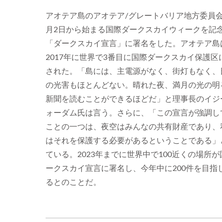
アオテア島のアオテア/グレートバリア地方委員会
月2日から始まる国際ダークスカイウィークを記
「ダークスカイ宣言」に署名をした。アオテア島
2017年に世界で3番目に国際ダークスカイ保護区
された。「島には、主電源がなく、街灯もなく、
の光害もほとんどない。晴れた夜、満月の光の明
新聞を読むことができるほどだ」と理事長のイジ
ォーダム氏は言う。さらに、「この宣言が強調し
ことの一つは、夜空はみんなの共有財産であり、
はそれを保護する必要があるということである」
ている。2023年までに世界中で100近くの場所
ークスカイ宣言に署名し、今年中に200件を目指
るとのことだ。