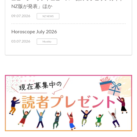
NZ版が発表」ほか
09.07.2026
NZ NEWS
Horoscope July 2026
03.07.2026
Monthly