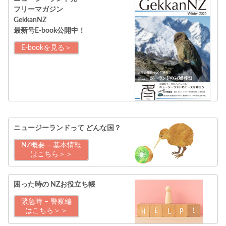
フリーマガジン
GekkanNZ
最新号E-book公開中！
E-bookを見る＞
ニュージーランドって
どんな国？
NZ概要 – 基本情報
はこちら＞＞
困った時の
NZお役立ち帳
緊急時 – 警察編
はこちら＞＞